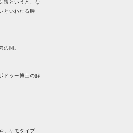
対策というと、な
いといわれる時
束の間。
ボドゥー博士の解
や、ケモタイプ