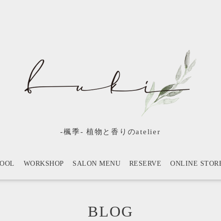
-楓季- 植物と香りのatelier
HOOL
WORKSHOP
SALON MENU
RESERVE
ONLINE STOR
BLOG