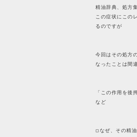
精油辞典、処方
この症状にこの
るのですが
今回はその処方
なったことは間
「この作用を後
など
◽︎なぜ、その精