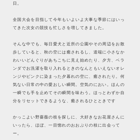
日。
全国大会を目指して今年もいよいよ大事な季節にはいっ
てきた次女の競技も忙しさを増してきました。
そんな中でも、毎日愛犬と近所の公園やその周辺をお散
歩していると、秋の空には癒されるし、道端に小さなか
わいいどんぐりがあちこちに見え始めたり、夕方、ベラ
ンダでお洗濯を取り入れるときのなんともいえないオレ
ンジやピンクに染まった夕暮れの空に、癒されたり。何
気ない日常の中の愛おしい瞬間。空気のにおい。ほんの
一瞬でも手を止めてその瞬間を味わう。ほっとわずか自
分をリセットできるような、癒されるひとときです
かっこよい野薔薇の枝を探しに、大好きなお花屋さんに
いったら、ほぼ、一目惚れのおおぶりの枝に出会って
ー。