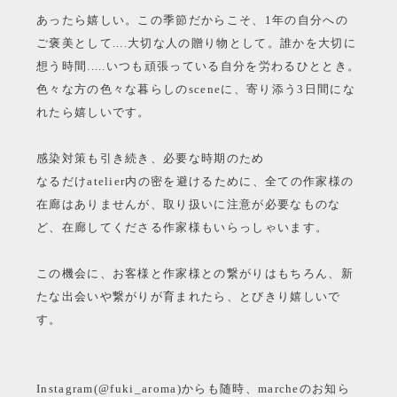
あったら嬉しい。この季節だからこそ、1年の自分への
ご褒美として....大切な人の贈り物として。誰かを大切に
想う時間.....いつも頑張っている自分を労わるひととき。
色々な方の色々な暮らしのsceneに、寄り添う3日間にな
れたら嬉しいです。
感染対策も引き続き、必要な時期のため
なるだけatelier内の密を避けるために、全ての作家様の
在廊はありませんが、取り扱いに注意が必要なものな
ど、在廊してくださる作家様もいらっしゃいます。
この機会に、お客様と作家様との繋がりはもちろん、新
たな出会いや繋がりが育まれたら、とびきり嬉しいで
す。
Instagram(@fuki_aroma)からも随時、marcheのお知ら