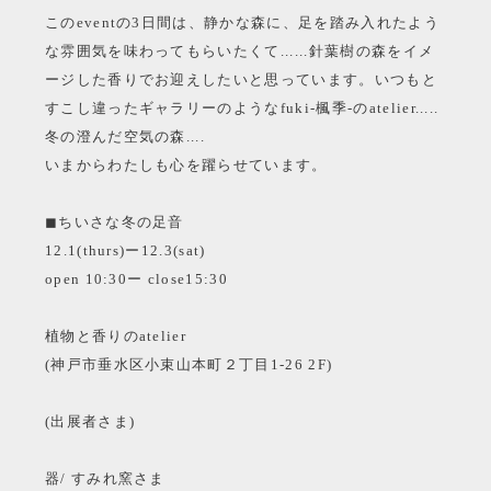
このeventの3日間は、静かな森に、足を踏み入れたよう
な雰囲気を味わってもらいたくて......針葉樹の森をイメ
ージした香りでお迎えしたいと思っています。いつもと
すこし違ったギャラリーのようなfuki-楓季-のatelier.....
冬の澄んだ空気の森....
いまからわたしも心を躍らせています。
◼︎ちいさな冬の足音
12.1(thurs)ー12.3(sat)
open 10:30ー close15:30
植物と香りのatelier
(神戸市垂水区小束山本町２丁目1-26 2F)
(出展者さま)
器/ すみれ窯さま