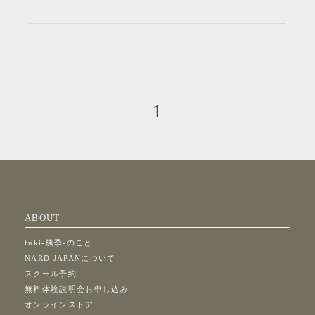
1
ABOUT
fuki-楓季-のこと
NARD JAPANについて
スクール予約
無料体験説明会お申し込み
オンラインストア