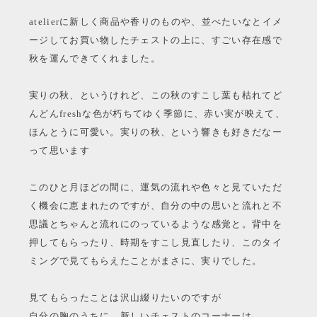
atelierに新しく商品や香りのものや、並べたいなとイメ
ージしてお買い物したチェストの上に、すごい存在感で
秋を運んできてくれました。
実りの秋、というけれど、この秋のすこし葉も枯れてど
んどんfreshな色が朽ちてゆく季節に、赤い実が映えて、
ほんとうに可愛い。実りの秋、という響きも好きだなー
って思います
このひと月ほどの間に、運気の流れや色々と見ていただ
く機会に恵まれたのですが、自分の中の思いと流れと不
思議とちゃんと流れにのっているような感覚と。背中を
押してもらったり、時期をすこし見直したり、このタイ
ミングで見てもらえたことがまさに、実りでした。
見てもらったことは沢山綴りたいのですが
自分の胸のうちに。新しいチェストのコーナーは