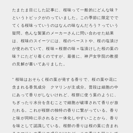
たまたま目にした記事に、桜味って一般的にどんな味？
というトピックがのっていました。この季節に限定でで
てくる桜味っていうのはなんの味なんだろう？っていう
疑問。色んな製菓のメーカーさんに問い合わせた結果
は、桜味のスイーツには、桜のペーストや、桜の塩漬け
が使われていて、桜味＝桜餅の味＝塩漬けした桜の葉の
味？にたどり着くのですが、最後に、神戸女学院の教授
の見解が書いてありました。
" 桜味はおそらく桜の葉が発する香りで、桜の葉や花に
含まれる香気成分 クマリンが主成分。普段は細胞の中
にあって香りがしないけれど、桜餅に使う葉のように、
ちぎったり水分を含むことで細胞が破壊されて香りが放
たれる。これが桜餅の独特の香りに繋がっている。香り
と味が同時に示されると一体化しやすいことから、香り
を味として認識している。桜餅の香りは桜の葉に含まれ