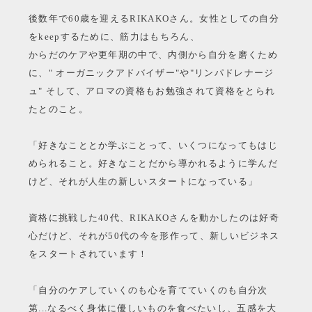
後数年で60歳を迎えるRIKAKOさん。女性としての自分
をkeepするために、筋力はもちろん、
からだのケアや更年期の中で、内側から自分を磨くため
に、" オーガニックアドバイザー"や"リンパドレナージ
ュ" そして、アロマの資格もお勉強されて資格をとられ
たとのこと。
「好きなこととか学ぶことって、いくつになってもはじ
められること。好きなことだから導かれるように学んだ
けど、それが人生の新しいスタートになっている」
資格に挑戦した40代、RIKAKOさんを動かしたのは好奇
心だけど、それが50代の今を形作って、新しいビジネス
をスタートされています！
「自分のケアしていくのも心を育てていくのも自分次
第...なるべく身体に優しいものを食べたいし、五感を大