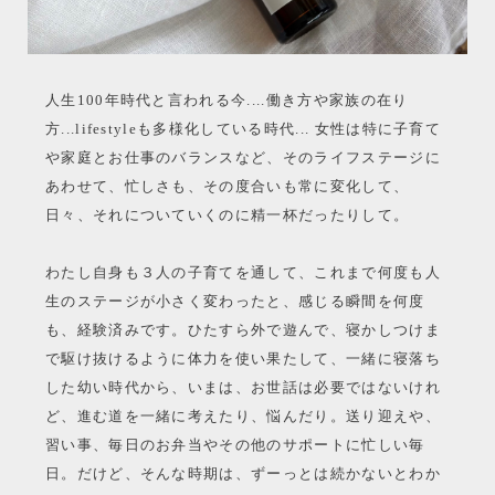
人生100年時代と言われる今....働き方や家族の在り
方...lifestyleも多様化している時代... 女性は特に子育て
や家庭とお仕事のバランスなど、そのライフステージに
あわせて、忙しさも、その度合いも常に変化して、
日々、それについていくのに精一杯だったりして。
わたし自身も３人の子育てを通して、これまで何度も人
生のステージが小さく変わったと、感じる瞬間を何度
も、経験済みです。ひたすら外で遊んで、寝かしつけま
で駆け抜けるように体力を使い果たして、一緒に寝落ち
した幼い時代から、いまは、お世話は必要ではないけれ
ど、進む道を一緒に考えたり、悩んだり。送り迎えや、
習い事、毎日のお弁当やその他のサポートに忙しい毎
日。だけど、そんな時期は、ずーっとは続かないとわか