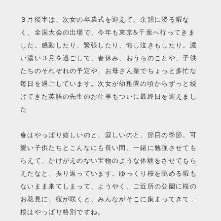
３月後半は、次女の卒業式を迎えて、余韻に浸る暇な
く、全国大会の出場で、今年も東京&千葉へ行ってきま
した。感動したり、緊張したり、悔し泣きもしたり。濃
い濃い３月を過ごして、春休み、おうちのことや、子供
たちのそれぞれの予定や、お母さん業でちょっと多忙な
毎日を過ごしています。次女が幼稚園の頃からずっと続
けてきた英語の先生のお仕事もついに最終日を迎えまし
た
春はやっぱり嬉しいのと、寂しいのと、節目の季節。可
愛い子供たちとこんなにも長い間、一緒に勉強させても
らえて、かけがえのない宝物のような体験をさせてもら
えたなと、振り返っています。ゆっくり桜を眺める暇も
ないまま来てしまって、ようやく、ご近所の公園に桜の
お花見に。桜が咲くと、みんながそこに集まってきて....
桜はやっぱり格別ですね。