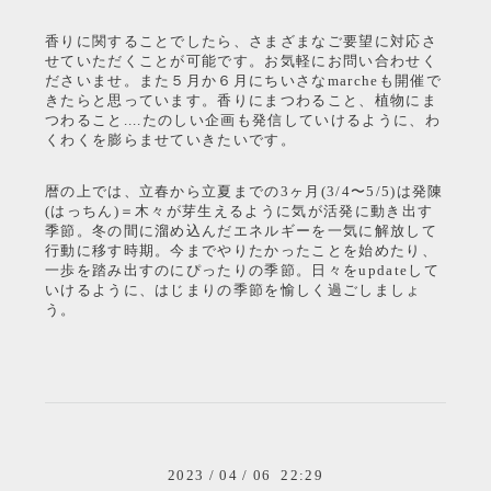
香りに関することでしたら、さまざまなご要望に対応さ
せていただくことが可能です。お気軽にお問い合わせく
ださいませ。また５月か６月にちいさなmarcheも開催で
きたらと思っています。香りにまつわること、植物にま
つわること....たのしい企画も発信していけるように、わ
くわくを膨らませていきたいです。
暦の上では、立春から立夏までの3ヶ月(3/4〜5/5)は発陳
(はっちん)＝木々が芽生えるように気が活発に動き出す
季節。冬の間に溜め込んだエネルギーを一気に解放して
行動に移す時期。今までやりたかったことを始めたり、
一歩を踏み出すのにぴったりの季節。日々をupdateして
いけるように、はじまりの季節を愉しく過ごしましょ
う。
2023
/
04
/
06 22:29