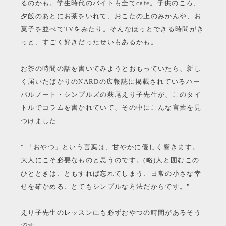
るのかも。学生時代のバイトも全てcafe。子供のころ、
夕飯のあとにお茶をいれて、おこたの上のみかんや、お
菓子を並べてTVをみたり。そんなほっとできる時間がき
っと、すごく好きだったせいもあるかも。
お茶の時間の話を書いてみようとおもっていたら、新し
く届いたばかりのNARDの広報誌に掲載されているハー
バルノート・シンプルズの萩尾えり子先生が、このタイ
トルでコラムを書かれていて、その中にこんな言葉を見
つけました
" 「おやつ」という言葉は、甘やかに優しく響きます。
大人にこそ必要なものと思うのです。(略)人と囲むこの
ひとときは、ともすれば忘れてしまう、日常の小さな幸
せを確かめる、とてもシンプルな方法だからです。"
えり子先生のレッスンにも必ずおやつの時間があるそう
です。