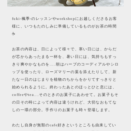
fuki-楓季-のレッスンやworkshopにお越しくださるお客
様に、いつもたのしみに準備しているものがお茶の時間
☕️
お茶の内容は、日によって様々で、寒い日には、からだ
が芯からあったまる一杯を、暑い日には、気持ちもすっ
きり爽やかなものを.....朝はハーブのコーディアルやシロ
ップを使ったり、ローズマリーの葉を添えたりして、新
たな一日のはじまりを植物のちからをかりてすっきりと
始められるように。終わったあとのほっとひと息には、
coffeeやtea....そのときのお菓子にあわせて。お菓子もそ
の日その時によって内容は違うけれど、大切なおもてな
しの一環の部分。手作りのお菓子も時々登場します。
わたし自身が無類のcafe好きというところも由来してい