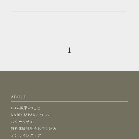
1
ABOUT
fuki-楓季-のこと
NARD JAPANについて
スクール予約
無料体験説明会お申し込み
オンラインストア