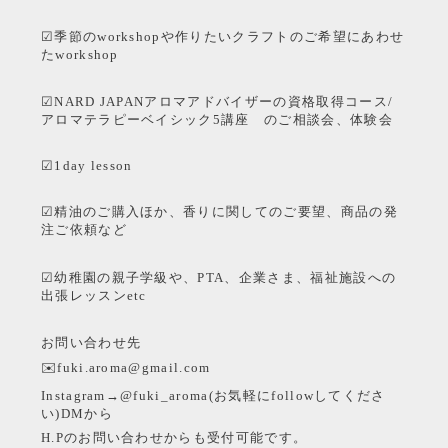
☑季節のworkshopや作りたいクラフトのご希望にあわせ
たworkshop
☑NARD JAPANアロマアドバイザーの資格取得コース/
アロマテラピーベイシック5講座 のご相談会、体験会
☑1day lesson
☑精油のご購入ほか、香りに関してのご要望、商品の発
注ご依頼など
☑幼稚園の親子学級や、PTA、企業さま、福祉施設への
出張レッスンetc
お問い合わせ先
✉️fuki.aroma@gmail.com
Instagram→@fuki_aroma(お気軽にfollowしてくださ
い)DMから
H.Pのお問い合わせからも受付可能です。