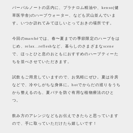
バーバルノートの店内に、プラナロム精油や、kenso(健
草医学舎)のハーブウォーター、なども沢山並んでいま
す。いつか訪れてみてほしいとっておきの場所です。
今回のmarchéでは、春〜夏までの季節限定のハーブをは
じめ、relax...refleshなど、暮らしのさまざまなscene
で、ほっとひと息のおともにおすすめのハーブティーた
ちを並べさせていただきます。
試飲もご用意していますので、お気軽にぜひ。夏は冷房
などで、冷やしがちな身体に。hotでからだの巡りをうち
から整えるのも、夏バテを防ぐ有用な植物療法のひと
つ。
飲み方のアレンジなどもお伝えできたらと思っています
ので、手に取っていただけたら嬉しいです！