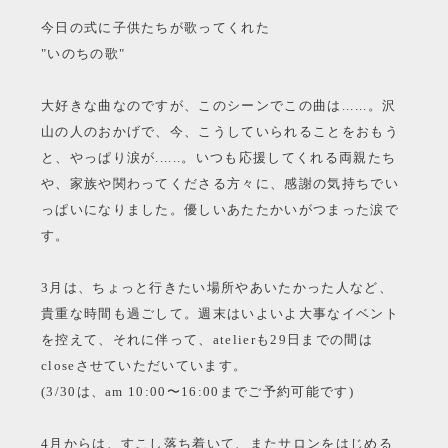
今日の式に子供たちが歌ってくれた
"いのちの歌"
大好きな曲なのですが、このシーンでこの曲は......。沢
山の人のおかげで、今、こうしていられることをおもう
と、やっぱり涙が......。いつも応援してくれる両親たち
や、家族や関わってくださる方々に、感謝の気持ちでい
っぱいになりました。優しいあたたかいがつまった涙で
す。
3月は、ちょっと行きたい場所やあいたかった人など、
貴重な時間も過ごして。週末はいよいよ大事なイベント
を控えて、それに伴って、atelierも29日までの間は
closeさせていただいています。
(3/30は、am 10:00〜16:00までご予約可能です)
4月からは、すこし落ち着いて、またサロンをはじめる