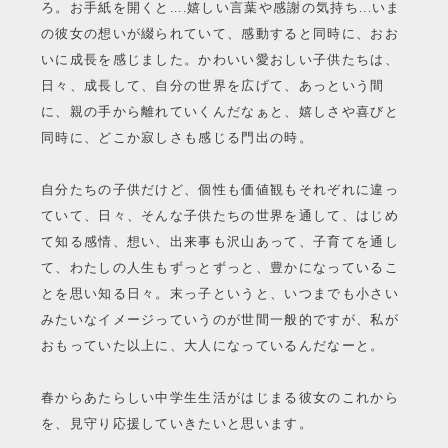
ろ。お手紙を開くと....嬉しい言葉や感謝の気持ち...いま
の彼女の想いが綴られていて、感動すると同時に、おお
いに成長を感じました。かわいい愛おしい子供たちは、
日々、成長して、自分の世界を広げて、あっという間
に、親の手から離れていくんだなぁと、嬉しさや喜びと
同時に、どこか寂しさも感じる門出の時。
自分たちの子供だけど、個性も価値観もそれぞれに違っ
ていて、日々、そんな子供たちの世界を通して、はじめ
て知る感情、想い、出来事も沢山あって、子育てを通し
て、わたしの人生もずっとずっと、豊かになっているこ
とを思い知る日々。末っ子というと、いつまでも小さい
みたいなイメージっていうのが世間一般的ですが、私が
おもっていた以上に、大人になっているんだなーと。
春からあたらしい中学生生活がはじまる彼女のこれから
を、見守り応援していきたいと思います。