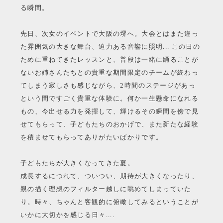
る瞬間。
先日、次女のイベントで大阪の堺へ。大会とはまた違っ
た雰囲気の大きな舞台、迫力ある音響に照明... この日の
ために重ねてきたレッスンと、普段は一緒に踊ることが
ないお姉さんたちとの貴重な期間限定のチームが終わっ
てしまう寂しさも感じながら、2時間のステージがあっ
という間ですごく貴重な体験に。何か一生懸命になれる
もの、今出せる力を発揮して、輝けるその瞬間を傍で見
せてもらって、子どもたちのおかげで、また新たな経験
を積ませてもらってありがたいばかりです。
子どもたちが大きくなってきた夏。
成長するにつれて、ついつい、期待が大きくなったり、
親の描く理想のフィルター越しに眺めてしまっていた
り。時々、ちゃんと客観的に俯瞰してみるということが
いかに大切かを感じる日々....