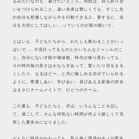
るみたいなのも、避けたいところ。理想は、自ら折り合
いをつけられること。遠い未来は難しくても、すこし先
の自分を想像しながら今を行動できる人。要するに、自
分を大切にしてほしい....っていうのが親の願いで。
とはいえ、子どもたちから、わたしも教わることがいっ
ぱいで......今流行ってるものとかいろんなジャンルのこ
と。自分にない才能や価値観。時代が移り変わっても、
その時代毎の良さはかならずあって、驚いたり目をまる
くしたり、なるほどー。と共に愉しめる自分でいられる
ように。尊重しあい、学びあい、喜びあえる家族の存在
はまさにチームメイトで、ひとつのチーム。
この夏も、子どもたちと、沢山、いろんなことを話し
て、過ごして、そんな何気ない時間が何より嬉しくて充
実した夏休みになりました。
どんなに時代がかわっても、取り巻く環境やモノが変化