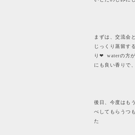
まずは、交流会
じっくり蒸留するス
り❤︎ wate
にも良い香りで
後日、今度はも
べしてもらうつ
た