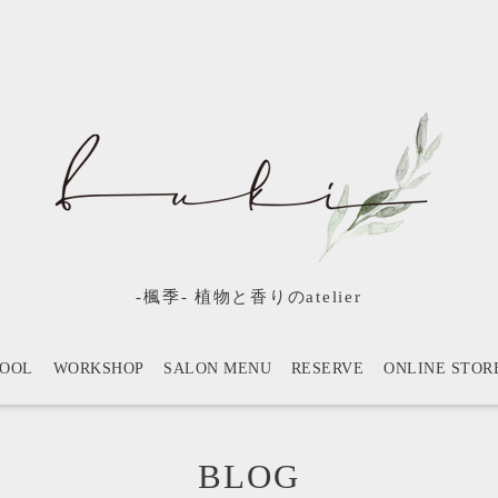
-楓季- 植物と香りのatelier
HOOL
WORKSHOP
SALON MENU
RESERVE
ONLINE STOR
BLOG