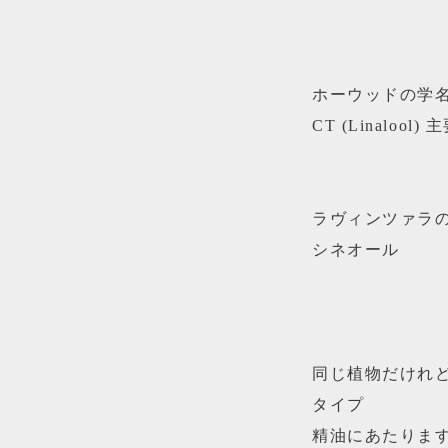
ホーウッドの学名はCi
CT (Linal
ラヴィンツァラの学名
シネオール
同じ植物だけれ
タイプ
精油にあたりま