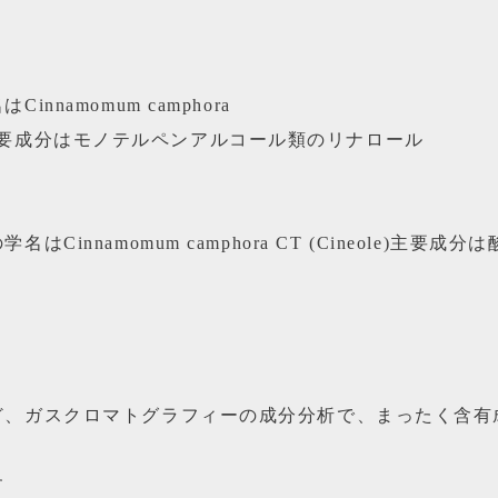
nnamomum camphora
ool) 主要成分はモノテルペンアルコール類のリナロール
はCinnamomum camphora CT (Cineole)主要成分
ど、ガスクロマトグラフィーの成分分析で、まったく含有
す