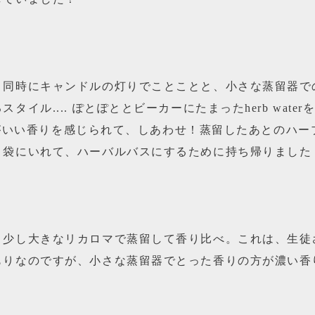
と同時にキャンドルの灯りでことことと、小さな蒸留器で
タイル.... ぽとぽととビーカーにたまったherb wate
rの方がいい香りを感じられて、しあわせ！蒸留したあとのハ
、袋にいれて、ハーバルバスにするために持ち帰りました
う少し大きなリカロマで蒸留して香り比べ。これは、生徒
もりなのですが、小さな蒸留器でとった香りの方が濃い香