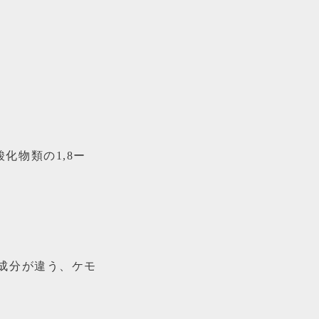
は酸化物類の1,8ー
成分が違う、ケモ