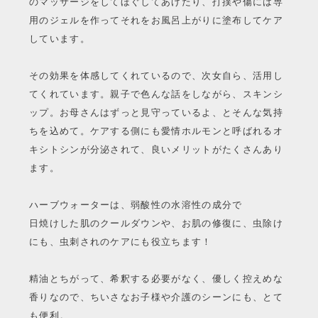
のマッサージをしてほぐしてあげたり、打撲や傷には専
用のジェルを作ってそれをお風呂上がりに塗布してケア
しています。
その効果を体感してくれているので、次女自ら、活用し
てくれています。親子で色んな話をしながら、スキンシ
ップ。お母さんはずっと見守っているよ、とそんな気持
ちを込めて。ケアする側にも愛情ホルモンと呼ばれるオ
キシトシンが分泌されて、良いメリットがたくさんあり
ます。
ハーブウォーターは、弱酸性の水溶性の成分で
日焼けした肌のクールダウンや、お肌の修復に、虫除け
にも、虫刺されのケアにも役立ちます！
精油とちがって、希釈する必要がなく、優しく控えめな
香りなので、ちいさなお子様や介護のシーンにも、とて
も便利。