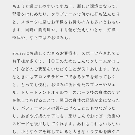
ちょうど過ごしやすいですねー。新しい環境になって、
部活をはじめたり、クラブチームで何かに打ち込んだり
と、スポーツに励むお子様をお持ちの方も多いとおもい
ます。同時に筋肉痛や、すり傷がたえないとか、打撲、
怪我や、ならではのお悩みも。
atelierにお越しくださるお客様も、スポーツをされてる
お子様が多くて、【〇〇のためにこんなクリームがほし
い】などのご要望をいただくことが良くあります。そん
なときにもアロマテラピーでできるケアを知っておく
と、とっても便利。お悩みにあわせたスプレーやジェ
ル、トリートメントオイルで、スポーツ後の身体のケア
を施してあげることで、翌日の身体の経過が楽になった
り、パフォーマンスの質を上げることにもつながった
り、あざや打撲のケアにも、塗りこんでおけば、治癒の
スピードを後押ししてくれます。あれもこれもいらない
し、小さなケアを施していると大きなトラブルを防ぐこ